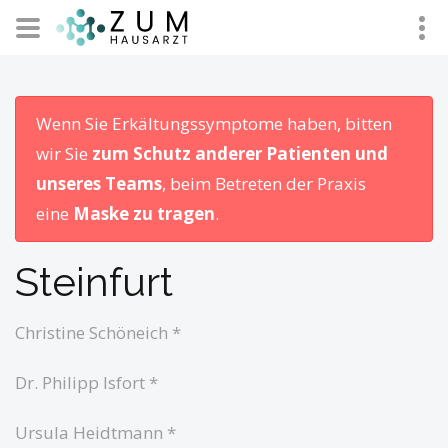
Wenn Sie Erkältungssymptome haben, bitten
wir Sie
zum Schutz anderer Patienten und
unseres Teams
, beim Betreten der Praxis
eine
Maske zu tragen
.
Steinfurt
Christine Schöneich *
Dr. Philipp Isfort *
Ursula Heidtmann *