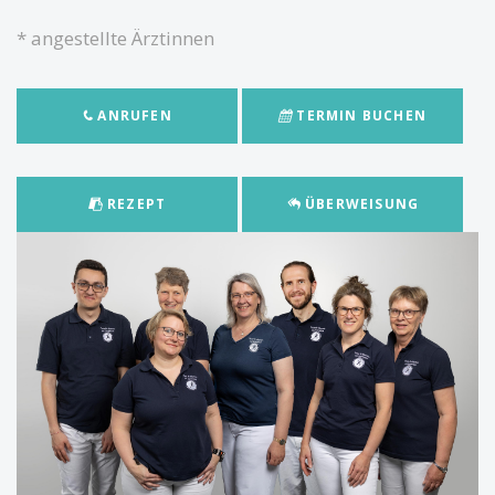
* angestellte Ärztinnen
ANRUFEN
TERMIN BUCHEN
REZEPT
ÜBERWEISUNG