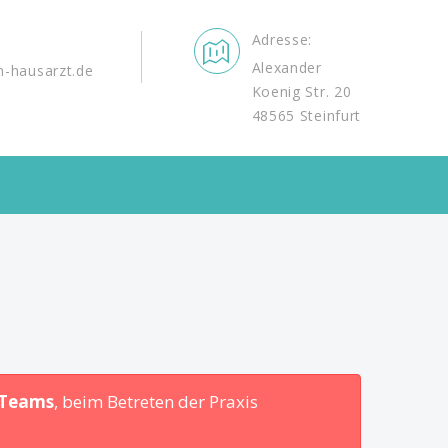
Adresse
Alexander
m-hausarzt.de
Koenig Str. 20
48565 Steinfurt
 Teams
, beim Betreten der Praxis