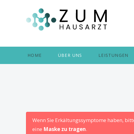
HOME
ÜBER UNS
LEISTUNGEN
Wenn Sie Erkältungssymptome haben, bitte
eine
Maske zu tragen
.